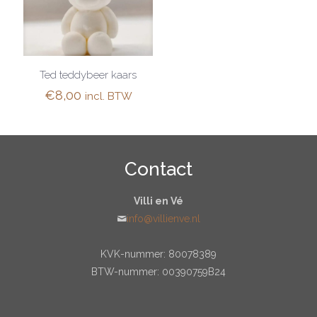
Ted teddybeer kaars
€
8,00
incl. BTW
Contact
Villi en Vé
info@villienve.nl
KVK-nummer: 80078389
BTW-nummer: 00390759B24