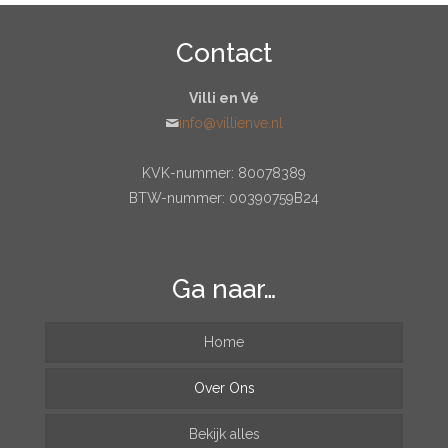
Contact
Villi en Vé
info@villienve.nl
KVK-nummer: 80078389
BTW-nummer: 00390759B24
Ga naar…
Home
Over Ons
Bekijk alles