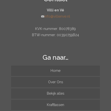
Villi en Vé
info@villienve.nl
KVK-nummer: 80078389
BTW-nummer: 00390759B24
Ga naar…
Home
Over Ons
Bekijk alles
Krafttassen