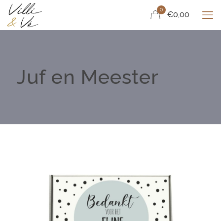
0
€0,00
Juf en Meester