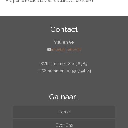
Het perfecte cadeau voor de aanstaande vader!
Contact
Villi en Vé
info@villienve.nl
KVK-nummer: 80078389
BTW-nummer: 00390759B24
Ga naar…
Home
Over Ons