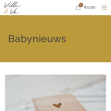
0
€0,00
Babynieuws