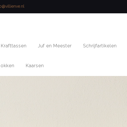
fo@villienve.nl
Krafttassen
Juf en Meester
Schrijfartikelen
okken
Kaarsen