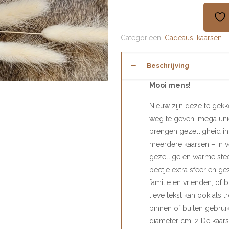
aantal
Categorieën:
Cadeaus
,
kaarsen
Beschrijving
Mooi mens!
Nieuw zijn deze te gekk
weg te geven, mega uniek
brengen gezelligheid in
meerdere kaarsen – in v
gezellige en warme sfee
beetje extra sfeer en ge
familie en vrienden, of 
lieve tekst kan ook als 
binnen of buiten gebrui
diameter cm: 2 De kaarse