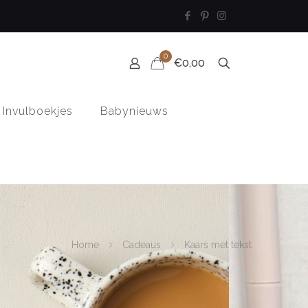
0
€0,00
Invulboekjes
Babynieuws
Home
Cadeaus
Kaars met tekst