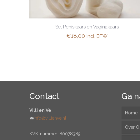
Set Peniskaars en Vaginakaars
€
18,00
incl. BTW
Contact
Ga n
Villi en Vé
Home
info@villienve.nl
Over O
KVK-nummer: 80078389