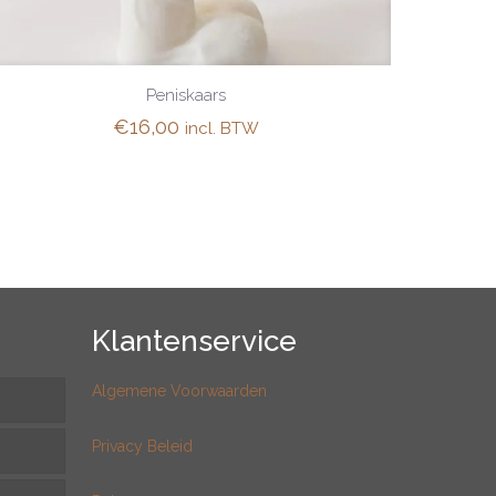
Peniskaars
€
16,00
incl. BTW
Klantenservice
Algemene Voorwaarden
Privacy Beleid