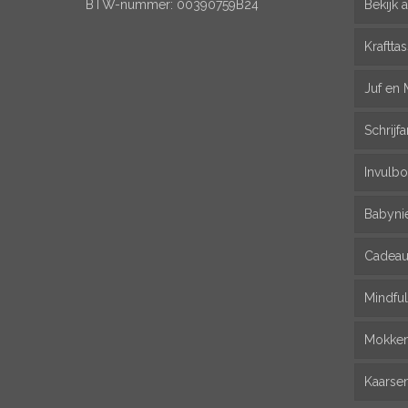
BTW-nummer: 00390759B24
Bekijk a
Kraftta
Juf en 
Schrijfa
Invulbo
Babyni
Cadeau
Mindfu
Mokke
Kaarse