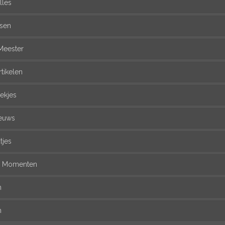
lles
ssen
Meester
rtikelen
ekjes
euws
tjes
l Momenten
n
n