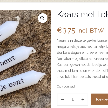
Kaars met te
€
3,75
incl. BTW
Nieuw zijn deze te gekke kaarse
mega uniek, je ziet het namelijk
donkere dagen en creëren een in
formaten – bij elkaar en creëer 
Kaarsen geven net dat beetje extr
thuis met familie en vrienden, of
lieve tekst kan ook als troost o
Op voorraad
Kaars
Toevoe
met
tekst