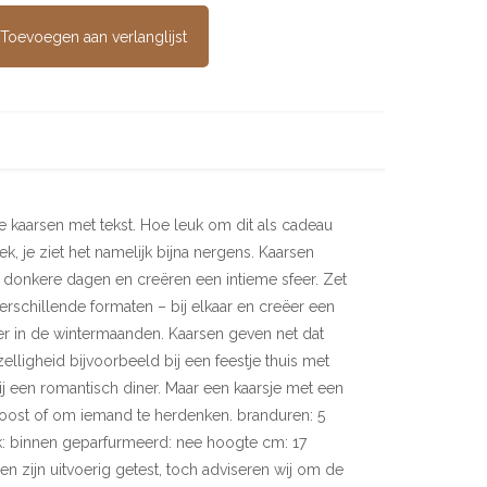
Toevoegen aan verlanglijst
e kaarsen met tekst. Hoe leuk om dit als cadeau
, je ziet het namelijk bijna nergens. Kaarsen
 donkere dagen en creëren een intieme sfeer. Zet
erschillende formaten – bij elkaar en creëer een
r in de wintermaanden. Kaarsen geven net dat
zelligheid bijvoorbeeld bij een feestje thuis met
bij een romantisch diner. Maar een kaarsje met een
troost of om iemand te herdenken. branduren: 5
k: binnen geparfurmeerd: nee hoogte cm: 17
n zijn uitvoerig getest, toch adviseren wij om de