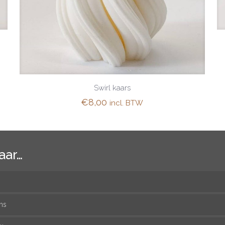
Swirl kaars
€
8,00
incl. BTW
aar…
ns