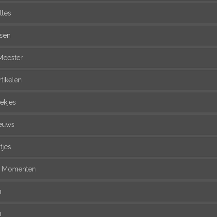
lles
ssen
Meester
rtikelen
ekjes
euws
tjes
l Momenten
n
n