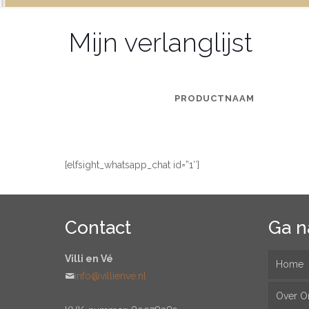
Mijn verlanglijst
PRODUCTNAAM
[elfsight_whatsapp_chat id=”1″]
Contact
Ga n
Villi en Vé
Home
info@villienve.nl
Over O