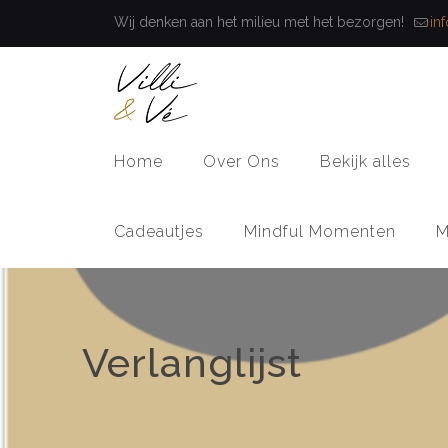
Wij denken aan het milieu met het bezorgen!
in
Home
Over Ons
Bekijk alles
Cadeautjes
Mindful Momenten
M
Verlanglijst