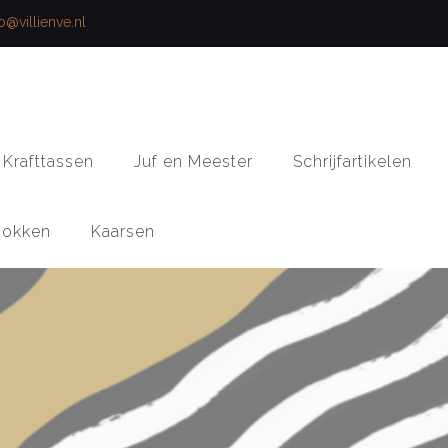
fo@villienve.nl
Krafttassen
Juf en Meester
Schrijfartikelen
okken
Kaarsen