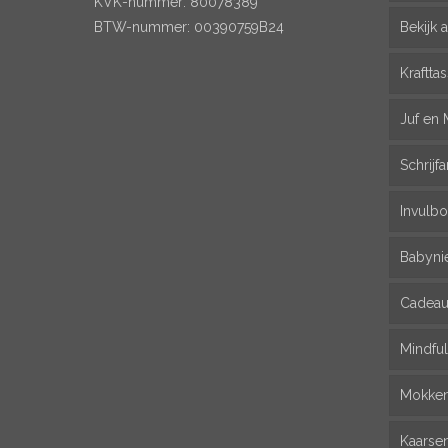
KVK-nummer: 80078389
BTW-nummer: 00390759B24
Bekijk a
Kraftta
Juf en 
Schrijfa
Invulbo
Babyni
Cadeau
Mindfu
Mokke
Kaarse