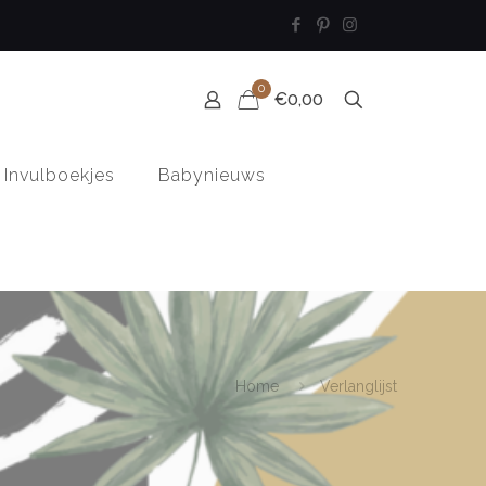
0
€0,00
Invulboekjes
Babynieuws
Home
Verlanglijst