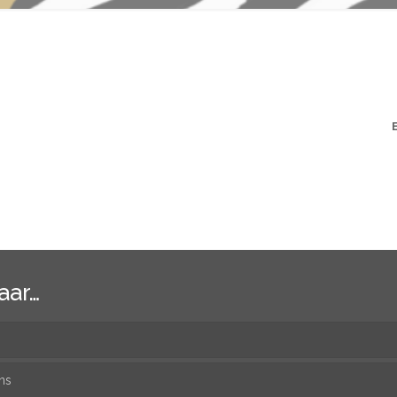
aar…
ns