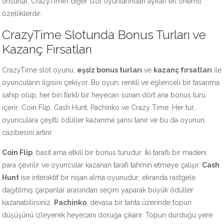
unsurlar, CrazyTime’ı diğer slot oyunlarından ayıran en önemli
özelliklerdir.
CrazyTime Slotunda Bonus Turları ve
Kazanç Fırsatları
CrazyTime slot oyunu,
eşsiz bonus turları
ve
kazanç fırsatları
ile
oyuncuların ilgisini çekiyor. Bu oyun, renkli ve eğlenceli bir tasarıma
sahip olup, her biri farklı bir heyecan sunan dört ana bonus turu
içerir: Coin Flip, Cash Hunt, Pachinko ve Crazy Time. Her tur,
oyunculara çeşitli ödüller kazanma şansı tanır ve bu da oyunun
cazibesini artırır.
Coin Flip
, basit ama etkili bir bonus turudur. İki taraflı bir madeni
para çevrilir ve oyuncular kazanan tarafı tahmin etmeye çalışır.
Cash
Hunt
ise interaktif bir nişan alma oyunudur; ekranda rastgele
dağıtılmış çarpanlar arasından seçim yaparak büyük ödüller
kazanabilirsiniz.
Pachinko
, devasa bir tahta üzerinde topun
düşüşünü izleyerek heyecanı doruğa çıkarır. Topun durduğu yere