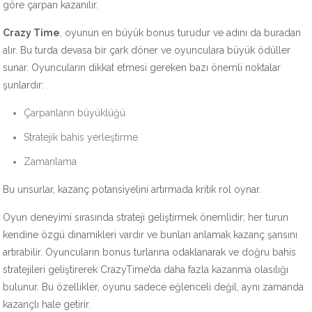
göre çarpan kazanılır.
Crazy Time
, oyunun en büyük bonus turudur ve adını da buradan
alır. Bu turda devasa bir çark döner ve oyunculara büyük ödüller
sunar. Oyuncuların dikkat etmesi gereken bazı önemli noktalar
şunlardır:
Çarpanların büyüklüğü
Stratejik bahis yerleştirme
Zamanlama
Bu unsurlar, kazanç potansiyelini artırmada kritik rol oynar.
Oyun deneyimi sırasında strateji geliştirmek önemlidir; her turun
kendine özgü dinamikleri vardır ve bunları anlamak kazanç şansını
artırabilir. Oyuncuların bonus turlarına odaklanarak ve doğru bahis
stratejileri geliştirerek CrazyTime’da daha fazla kazanma olasılığı
bulunur. Bu özellikler, oyunu sadece eğlenceli değil, aynı zamanda
kazançlı hale getirir.