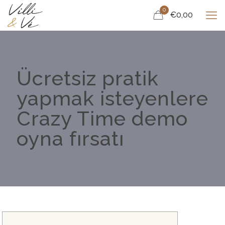
0
€0,00
Ücretsiz pratik
yapmak isteyenlere
Crazy Time demo
oyna fırsatı