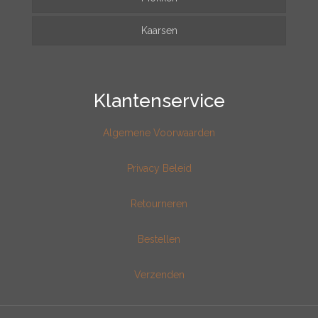
Kaarsen
Klantenservice
Algemene Voorwaarden
Privacy Beleid
Retourneren
Bestellen
Verzenden