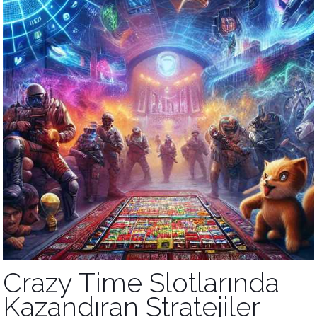
Crazy Time Slotlarında
Kazandıran Stratejiler