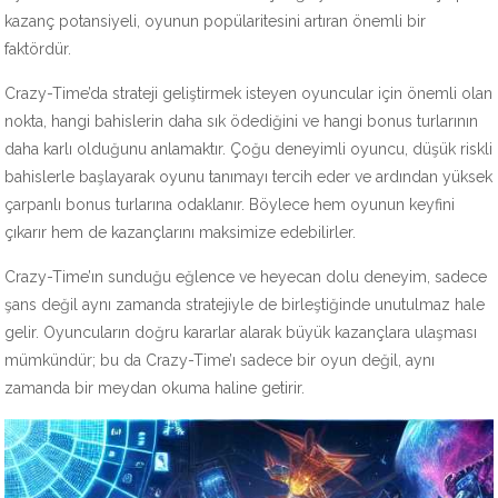
kazanç potansiyeli, oyunun popülaritesini artıran önemli bir
faktördür.
Crazy-Time’da strateji geliştirmek isteyen oyuncular için önemli olan
nokta, hangi bahislerin daha sık ödediğini ve hangi bonus turlarının
daha karlı olduğunu anlamaktır. Çoğu deneyimli oyuncu, düşük riskli
bahislerle başlayarak oyunu tanımayı tercih eder ve ardından yüksek
çarpanlı bonus turlarına odaklanır. Böylece hem oyunun keyfini
çıkarır hem de kazançlarını maksimize edebilirler.
Crazy-Time’ın sunduğu eğlence ve heyecan dolu deneyim, sadece
şans değil aynı zamanda stratejiyle de birleştiğinde unutulmaz hale
gelir. Oyuncuların doğru kararlar alarak büyük kazançlara ulaşması
mümkündür; bu da Crazy-Time’ı sadece bir oyun değil, aynı
zamanda bir meydan okuma haline getirir.