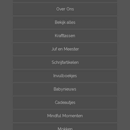
Over Ons
Bekijk alles
Krafttassen
Juf en Meester
Schrijfartikelen
Invulboekjes
Babynieuws
Cadeautjes
Mindful Momenten
Mokken