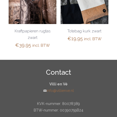
Kraftpapieren rugtas
Totebag kurk zwart
zwart
€
19,95
incl. BTW
€
39,95
incl. BTW
Contact
Villi en Vé
info@villienve.nl
KVK-nummer: 80078389
BTW-nummer: 00390759B24