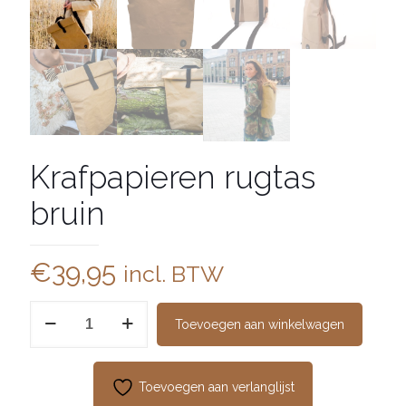
Krafpapieren rugtas
bruin
€
39,95
incl. BTW
Krafpapieren
Toevoegen aan winkelwagen
rugtas
bruin
aantal
Toevoegen aan verlanglijst