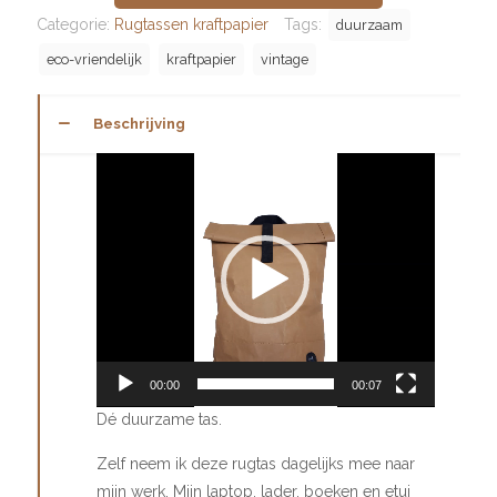
Categorie:
Rugtassen kraftpapier
Tags:
duurzaam
eco-vriendelijk
kraftpapier
vintage
Beschrijving
Videospeler
00:00
00:07
Dé duurzame tas.
Zelf neem ik deze rugtas dagelijks mee naar
mijn werk. Mijn laptop, lader, boeken en etui