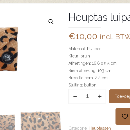
Heuptas luipa
€
10,00
incl. BT
Materiaal: PU leer
Kleur: bruin
Afmetingen: 16,6 x 9.5 cm
Riem afmeting: 103 cm
Breedte riem: 2.2 cm
Sluiting: button.
Heuptas
Toevoe
luipaard
print
aantal
Categorie:
Heuptassen