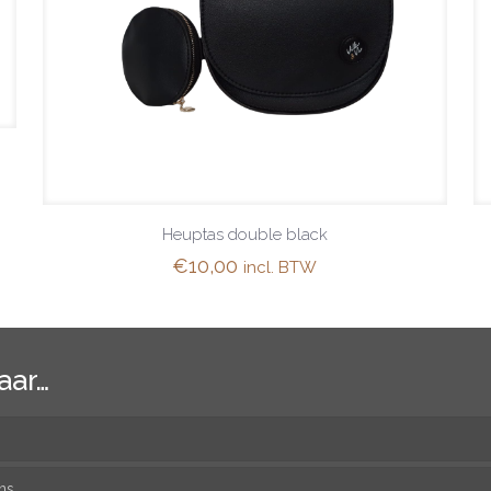
Heuptas double black
€
10,00
incl. BTW
aar…
ns