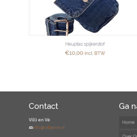
Heuptas spijkerstof
€
10,00
incl. BTW
Contact
Ga n
Villi en Vé
Home
info@villienve.nl
Over O