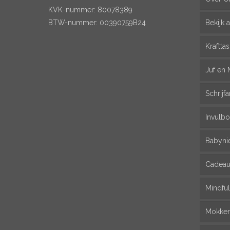
KVK-nummer: 80078389
BTW-nummer: 00390759B24
Bekijk a
Kraftta
Juf en 
Schrijfa
Invulbo
Babyni
Cadeau
Mindfu
Mokke