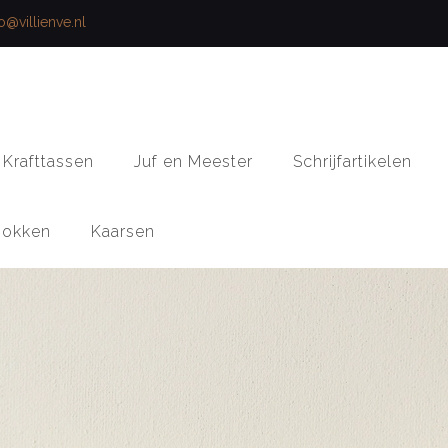
fo@villienve.nl
Krafttassen
Juf en Meester
Schrijfartikelen
okken
Kaarsen