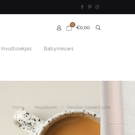
0
€0,00
Invulboekjes
Babynieuws
Home
Heuptassen
Heuptas luipaard print