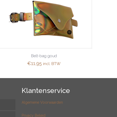
Belt-bag goud
€
11,95
incl. BTW
Klantenservice
Algemene Voorwaarden
Privacy Beleid