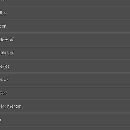
lles
ssen
Meester
rtikelen
ekjes
euws
tjes
l Momenten
n