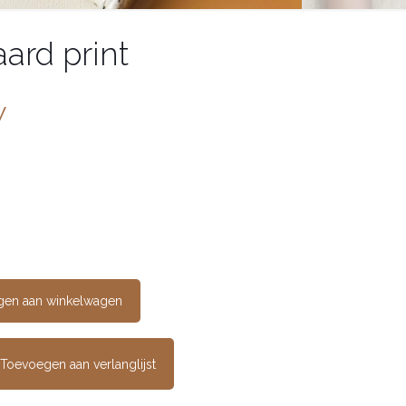
ard print
W
gen aan winkelwagen
Toevoegen aan verlanglijst