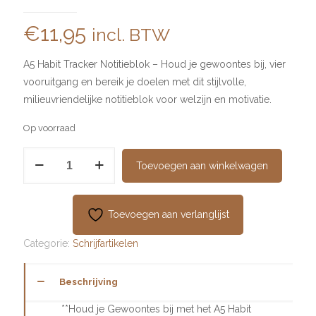
€
11,95
incl. BTW
A5 Habit Tracker Notitieblok – Houd je gewoontes bij, vier
vooruitgang en bereik je doelen met dit stijlvolle,
milieuvriendelijke notitieblok voor welzijn en motivatie.
Op voorraad
Dagelijkse
Toevoegen aan winkelwagen
gewoontetracker
notitieblok
aantal
Toevoegen aan verlanglijst
Categorie:
Schrijfartikelen
Beschrijving
**Houd je Gewoontes bij met het A5 Habit