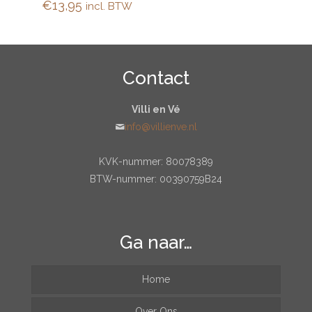
€
13,95
incl. BTW
Contact
Villi en Vé
info@villienve.nl
KVK-nummer: 80078389
BTW-nummer: 00390759B24
Ga naar…
Home
Over Ons