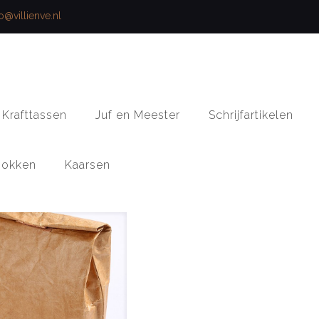
fo@villienve.nl
Krafttassen
Juf en Meester
Schrijfartikelen
okken
Kaarsen