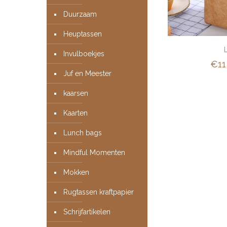
Duurzaam
Heuptassen
Invulboekjes
€
11
Juf en Meester
kaarsen
Kaarten
Lunch bags
Mindful Momenten
Mokken
Rugtassen kraftpapier
Schrijfartikelen