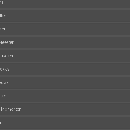
ns
lles
ssen
Meester
rtikelen
ekjes
euws
tjes
l Momenten
n