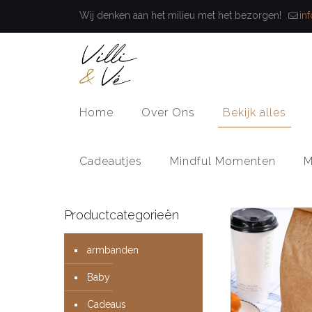
Wij denken aan het milieu met het bezorgen!
in
Home
Over Ons
Bekijk alles
Cadeautjes
Mindful Momenten
M
Productcategorieën
armbanden
Baby
Cadeaus