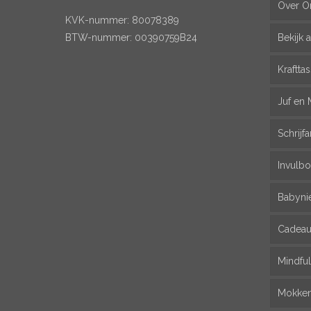
Over O
KVK-nummer: 80078389
BTW-nummer: 00390759B24
Bekijk a
Kraftta
Juf en 
Schrijfa
Invulbo
Babyni
Cadeau
Mindfu
Mokke