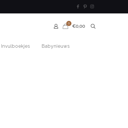
0
€0,00
Invulboekjes
Babynieuws