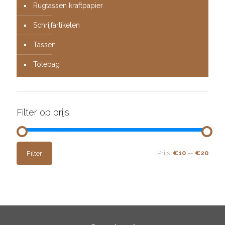
Rugtassen kraftpapier
Schrijfartikelen
Tassen
Totebag
Filter op prijs
Min.
Max.
Prijs:
€10
—
€20
Filter
prijs
prijs