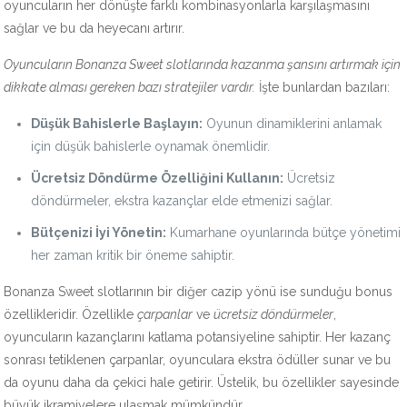
oyuncuların her dönüşte farklı kombinasyonlarla karşılaşmasını
sağlar ve bu da heyecanı artırır.
Oyuncuların Bonanza Sweet slotlarında kazanma şansını artırmak için
dikkate alması gereken bazı stratejiler vardır.
İşte bunlardan bazıları:
Düşük Bahislerle Başlayın:
Oyunun dinamiklerini anlamak
için düşük bahislerle oynamak önemlidir.
Ücretsiz Döndürme Özelliğini Kullanın:
Ücretsiz
döndürmeler, ekstra kazançlar elde etmenizi sağlar.
Bütçenizi İyi Yönetin:
Kumarhane oyunlarında bütçe yönetimi
her zaman kritik bir öneme sahiptir.
Bonanza Sweet slotlarının bir diğer cazip yönü ise sunduğu bonus
özellikleridir. Özellikle
çarpanlar
ve
ücretsiz döndürmeler
,
oyuncuların kazançlarını katlama potansiyeline sahiptir. Her kazanç
sonrası tetiklenen çarpanlar, oyunculara ekstra ödüller sunar ve bu
da oyunu daha da çekici hale getirir. Üstelik, bu özellikler sayesinde
büyük ikramiyelere ulaşmak mümkündür.