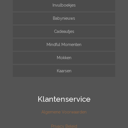
Invulboekjes
Babynieuws
Cadeautjes
Mindful Momenten
Mokken
Kaarsen
Klantenservice
Algemene Voorwaarden
Privacy Beleid