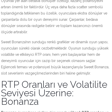
Oyunda yer alan bedava dönüşler özelliği, kazanç potansiyelini
artıran önemli bir faktördür. Üç veya daha fazla scatter sembolü
toplandığında tetiklenen bu özellik, oyunculara ekstra dönüşler ve
çarpanlarla dolu bir oyun deneyimi sunar. Çarpanlar, bedava
dönüşler sırasında rastgele belirir ve toplam kazancınızı önemli
ölçüde artırabilir.
Sweet Bonanza’nın sunduğu renkli grafikler ve dinamik oyun yapısı,
oyuncuları sürekli olarak cezbetmektedir. Oyunun sunduğu yüksek
volatilite ve etkileyici RTP oranı, hem yeni başlayanlar hem de
deneyimli oyuncular için cazip bir seçenek olmasını sağlar.
Eğlenceli teması ve potansiyel büyük kazançlarıyla Sweet Bonanza,
slot severlerin vazgeçilmezlerinden biri haline gelmiştir.
RTP Oranları ve Volatilite
Seviyesi Üzerine:
Bonanza