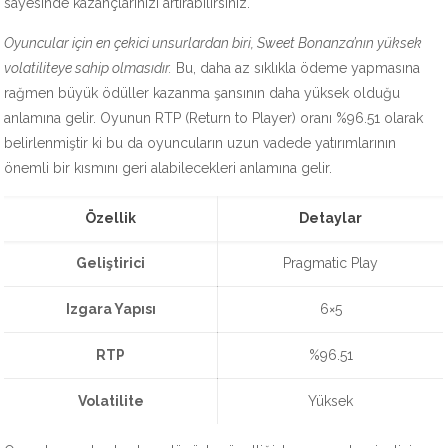
sayesinde kazançlarınızı artırabilirsiniz.
Oyuncular için en çekici unsurlardan biri, Sweet Bonanza’nın yüksek
volatiliteye sahip olmasıdır.
Bu, daha az sıklıkla ödeme yapmasına
rağmen büyük ödüller kazanma şansının daha yüksek olduğu
anlamına gelir. Oyunun RTP (Return to Player) oranı %96.51 olarak
belirlenmiştir ki bu da oyuncuların uzun vadede yatırımlarının
önemli bir kısmını geri alabilecekleri anlamına gelir.
Özellik
Detaylar
Geliştirici
Pragmatic Play
Izgara Yapısı
6×5
RTP
%96.51
Volatilite
Yüksek