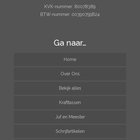
KVK-nummer: 80078389
BTW-nummer: 00390759B24
Ga naar…
Home
Over Ons
Bekijk alles
Krafttassen
Juf en Meester
Schrijfartikelen