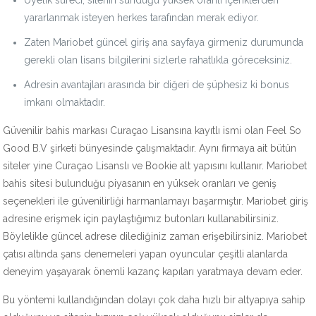
Üyelik süreci, sitenin sunduğu yüksek oranlı içeriklerden
yararlanmak isteyen herkes tarafından merak ediyor.
Zaten Mariobet güncel giriş ana sayfaya girmeniz durumunda
gerekli olan lisans bilgilerini sizlerle rahatlıkla göreceksiniz.
Adresin avantajları arasında bir diğeri de şüphesiz ki bonus
imkanı olmaktadır.
Güvenilir bahis markası Curaçao Lisansına kayıtlı ismi olan Feel So
Good B.V şirketi bünyesinde çalışmaktadır. Aynı firmaya ait bütün
siteler yine Curaçao Lisanslı ve Bookie alt yapısını kullanır. Mariobet
bahis sitesi bulunduğu piyasanın en yüksek oranları ve geniş
seçenekleri ile güvenilirliği harmanlamayı başarmıştır. Mariobet giriş
adresine erişmek için paylaştığımız butonları kullanabilirsiniz.
Böylelikle güncel adrese dilediğiniz zaman erişebilirsiniz. Mariobet
çatısı altında şans denemeleri yapan oyuncular çeşitli alanlarda
deneyim yaşayarak önemli kazanç kapıları yaratmaya devam eder.
Bu yöntemi kullandığından dolayı çok daha hızlı bir altyapıya sahip