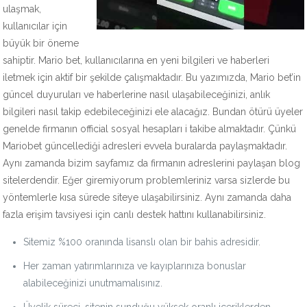
ulaşmak,
kullanıcılar için
büyük bir öneme
sahiptir. Mario bet, kullanıcılarına en yeni bilgileri ve haberleri
iletmek için aktif bir şekilde çalışmaktadır. Bu yazımızda, Mario bet’in
güncel duyuruları ve haberlerine nasıl ulaşabileceğinizi, anlık
bilgileri nasıl takip edebileceğinizi ele alacağız. Bundan ötürü üyeler
genelde firmanın official sosyal hesapları i takibe almaktadır. Çünkü
Mariobet güncellediği adresleri evvela buralarda paylaşmaktadır.
Aynı zamanda bizim sayfamız da firmanın adreslerini paylaşan blog
sitelerdendir. Eğer giremiyorum problemleriniz varsa sizlerde bu
yöntemlerle kısa sürede siteye ulaşabilirsiniz. Aynı zamanda daha
fazla erişim tavsiyesi için canlı destek hattını kullanabilirsiniz.
Sitemiz %100 oranında lisanslı olan bir bahis adresidir.
Her zaman yatırımlarınıza ve kayıplarınıza bonuslar
alabileceğinizi unutmamalısınız.