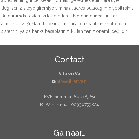
adreslerinin güncel ve aktif olması gerekmektedir. Tabi üye
değilseniz siteye giremiyorum nasıl adres bulacağım diyebilirsiniz.
Bu durumda sayfamızı takip ederek her gün güncel linkler
alabilirisiniz. Şunları da belirtelim, sanal cüzdanların kripto para
sistemini ya da banka hesaplarınızı kullanmanız önemli değildir.
Contact
Villi en Vé
info@villienve.nl
KVK-nummer: 80078389
BTW-nummer: 00390759B24
Ga naar…