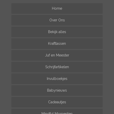
Home
Over Ons
Bekijk alles
Krafttassen
Juf en Meester
Schrijfartikelen
Invulboekjes
Babynieuws
Cadeautjes
Mindful Momenten