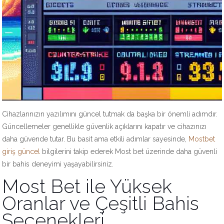
Cihazlarınızın yazılımını güncel tutmak da başka bir önemli adımdır.
Güncellemeler genellikle güvenlik açıklarını kapatır ve cihazınızı
daha güvende tutar. Bu basit ama etkili adımlar sayesinde,
Mostbet
giriş güncel
bilgilerini takip ederek Most bet üzerinde daha güvenli
bir bahis deneyimi yaşayabilirsiniz.
Most Bet ile Yüksek
Oranlar ve Çeşitli Bahis
Seçenekleri