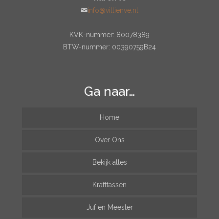
info@villienve.nl
KVK-nummer: 80078389
BTW-nummer: 00390759B24
Ga naar…
Home
Over Ons
Bekijk alles
Krafttassen
Juf en Meester