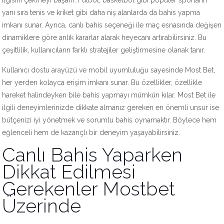
ilgisini çekmeyi başarır. Futbol, basketbol gibi popüler sporların
yanı sıra tenis ve kriket gibi daha niş alanlarda da bahis yapma
imkanı sunar. Ayrıca, canlı bahis seçeneği ile maç esnasında değişen
dinamiklere göre anlık kararlar alarak heyecanı artırabilirsiniz. Bu
çeşitlilik, kullanıcıların farklı stratejiler geliştirmesine olanak tanır.
Kullanıcı dostu arayüzü ve mobil uyumluluğu sayesinde Most Bet,
her yerden kolayca erişim imkanı sunar. Bu özellikler, özellikle
hareket halindeyken bile bahis yapmayı mümkün kılar. Most Bet ile
ilgili deneyimlerinizde dikkate almanız gereken en önemli unsur ise
bütçenizi iyi yönetmek ve sorumlu bahis oynamaktır. Böylece hem
eğlenceli hem de kazançlı bir deneyim yaşayabilirsiniz.
Canlı Bahis Yaparken
Dikkat Edilmesi
Gerekenler Mostbet
Üzerinde