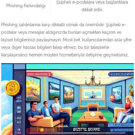
Şüpheli e-postalara veya bağlantılara
Phishing Farkındalığı
dikkat edin.
Phishing saldırılarına karşı dikkatli olmak da önemlidir. Şüpheli e-
postalar veya mesajlar aldığınızda bunları açmaktan kaçının ve
kişisel bilgilerinizi paylaşmayın. Most bet, kullanıcılarından asla şifre
veya diğer hassas bilgileri talep etmez; bu tür taleplerle
karşılaşırsanız hemen müşteri hizmetleriyle iletişime geçmelisiniz.