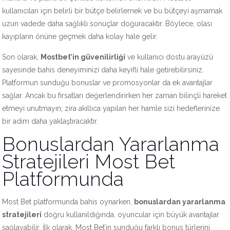
kullanıcıları için belirli bir bütçe belirlemek ve bu bütçeyi aşmamak
uzun vadede daha sağlıklı sonuçlar doğuracaktır. Böylece, olası
kayıpların önüne geçmek daha kolay hale gelir.
Son olarak,
Mostbet’in güvenilirliği
ve kullanıcı dostu arayüzü
sayesinde bahis deneyiminizi daha keyifli hale getirebilirsiniz.
Platformun sunduğu bonuslar ve promosyonlar da ek avantajlar
sağlar. Ancak bu fırsatları değerlendirirken her zaman bilinçli hareket
etmeyi unutmayın; zira akıllıca yapılan her hamle sizi hedeflerinize
bir adım daha yaklaştıracaktır.
Bonuslardan Yararlanma
Stratejileri Most Bet
Platformunda
Most Bet platformunda bahis oynarken,
bonuslardan yararlanma
stratejileri
doğru kullanıldığında, oyuncular için büyük avantajlar
sağlayabilir. İlk olarak, Most Bet’in sunduğu farklı bonus türlerini