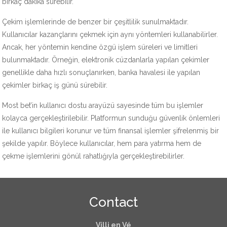
birkaç dakika sürebilir.
Çekim işlemlerinde de benzer bir çeşitlilik sunulmaktadır.
Kullanıcılar kazançlarını çekmek için aynı yöntemleri kullanabilirler.
Ancak, her yöntemin kendine özgü işlem süreleri ve limitleri
bulunmaktadır. Örneğin, elektronik cüzdanlarla yapılan çekimler
genellikle daha hızlı sonuçlanırken, banka havalesi ile yapılan
çekimler birkaç iş günü sürebilir.
Most bet’in kullanıcı dostu arayüzü sayesinde tüm bu işlemler
kolayca gerçekleştirilebilir. Platformun sunduğu güvenlik önlemleri
ile kullanıcı bilgileri korunur ve tüm finansal işlemler şifrelenmiş bir
şekilde yapılır. Böylece kullanıcılar, hem para yatırma hem de
çekme işlemlerini gönül rahatlığıyla gerçekleştirebilirler.
Contact
Villi en Vé