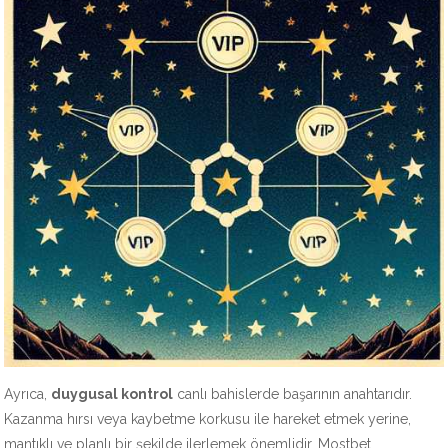
Ayrıca,
duygusal kontrol
canlı bahislerde başarının anahtarıdır.
Kazanma hırsı veya kaybetme korkusu ile hareket etmek yerine,
mantıklı ve planlı bir şekilde ilerlemek önemlidir. Mostbet