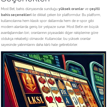
Most Bet, bahis dünyasında sunduğu
yüksek oranlar
ve
çeşitli
bahis seçenekleri
ile dikkat çeken bir platformdur. Bu platform,
kullanıcılarına hem klasik spor dallarında hem de e-spor gibi
modern alanlarda geniş bir yelpaze sunar. Most Bet’in en büyük
avantajlarından biri, oranlarının piyasadaki diğer rakiplerine göre
oldukça rekabetçi olmasıdır. Kullanıcılar, bu yüksek oranlar
sayesinde yatırımlarını daha kârlı hale getirebilirler.