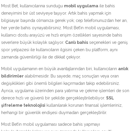
Most Bet, kullanıcılarına sunduğu
mobil uygulama
ile bahis
deneyimini bir üst seviyeye taşıyor. Artık bahis yapmak için
bilgisayar başında olmanıza gerek yok; cep telefonunuzdan her an,
her yerde bahis oynayabilirsiniz. Most Bet’in mobil uygulaması,
kullanıcı dostu arayüzü ve hızlı erişim özellikleri sayesinde bahis
severlere büyük kolaylık sağlıyor.
Canlı bahis
seçenekleri ve geniş
spor yelpazesi ile kullanıcıların ilgisini çeken bu platform, aynı
zamanda güvenilirliği ile de dikkat çekiyor.
Mobil uygulamanın en büyük avantajlarından biri, kullanıcıların
anlık
bildirimler
alabilmesidir. Bu sayede, maç sonuçları veya oran
değişiklikleri gibi önemli bilgileri kaçırmadan takip edebilirsiniz.
Ayrıca, uygulama üzerinden para yatırma ve çekme işlemleri de son
derece hızlı ve güvenli bir şekilde gerçekleştirilebiliyor.
SSL
şifreleme teknolojisi
kullanılarak korunan finansal işlemleriniz,
herhangi bir güvenlik endişesi duymadan gerçekleştirilir.
Most Bet’in mobil uygulaması sadece bahis yapmayı