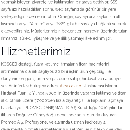
yapmak isteyen ziyaretçi ve katılımcıları bir araya getiriyor. SSS
sayfanızı hazırladıktan sonra, web sayfanızda görünür bir yere
yerleştirdiğinizden emin olun. Örneğin, sayfayı ana sayfanızın alt
kısmında veya “Yardım” veya “SSS” gibi bir sayfaya bağlantı vererek
ekleyebilirsiniz. Müşterilerimizin beklentileri herşeyin üzerinde tutan
firmamız, sürekli iyileşme ve yenilik yapmayı ilke edinmiştir.
Hizmetlerimiz
KOSGEB desteği, fuara katılımcı firmaların ticari hacimlerini
artırmalarına olanak sağlıyor. 20 bini aşkın ürün çeşitliliği ile
dünyanın en geniş ürün yelpazesine sahip, hırdavat ve nalburiye
sektörünün tek buluşma adresi
Alev casino
Uluslararası İstanbul
Hırdavat Fuarı, 7. Yılında 5.000 ‘in üzerinde yabancı katılımcı ve ticari
alıcı olmak üzere 37.000’den fazla ziyaretçisi ile kapılarını açmaya
hazırlanıyor. PROMEC DANIŞMANLIK A.Ş.Kurulduğu 2010 yılından
itibaren Doğu ve Güneydoğu genelinde adını gururla duyuran
Promec A.Ş. Profesyonel ve alanında uzman kadrosuyla
danışmanlık hizmeti vermektedir. Kişisel Veri’leriniz teknik ve idari