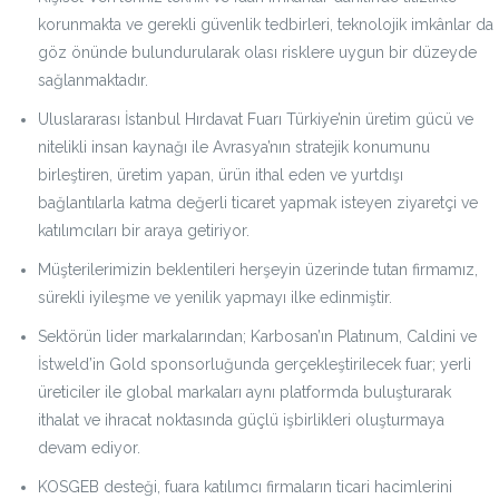
korunmakta ve gerekli güvenlik tedbirleri, teknolojik imkânlar da
göz önünde bulundurularak olası risklere uygun bir düzeyde
sağlanmaktadır.
Uluslararası İstanbul Hırdavat Fuarı Türkiye’nin üretim gücü ve
nitelikli insan kaynağı ile Avrasya’nın stratejik konumunu
birleştiren, üretim yapan, ürün ithal eden ve yurtdışı
bağlantılarla katma değerli ticaret yapmak isteyen ziyaretçi ve
katılımcıları bir araya getiriyor.
Müşterilerimizin beklentileri herşeyin üzerinde tutan firmamız,
sürekli iyileşme ve yenilik yapmayı ilke edinmiştir.
Sektörün lider markalarından; Karbosan’ın Platınum, Caldini ve
İstweld’in Gold sponsorluğunda gerçekleştirilecek fuar; yerli
üreticiler ile global markaları aynı platformda buluşturarak
ithalat ve ihracat noktasında güçlü işbirlikleri oluşturmaya
devam ediyor.
KOSGEB desteği, fuara katılımcı firmaların ticari hacimlerini