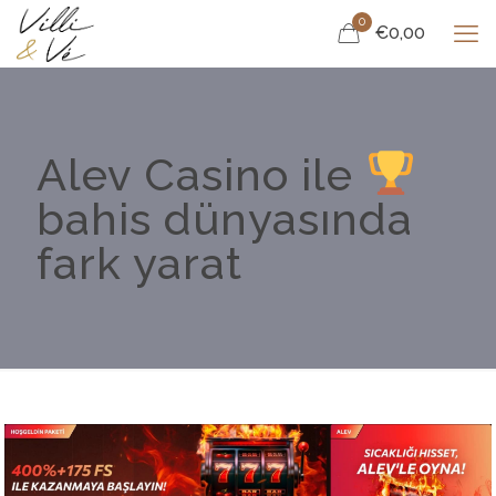
0
€0,00
Alev Casino ile
bahis dünyasında
fark yarat