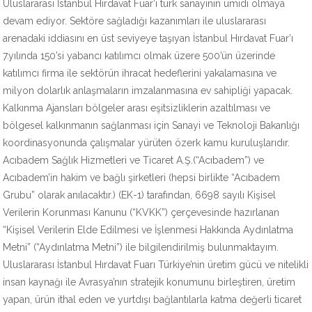
Uluslararası İstanbul Hırdavat Fuar’ı türk sanayinin ümidi olmaya
devam ediyor. Sektöre sağladığı kazanımları ile uluslararası
arenadaki iddiasını en üst seviyeye taşıyan İstanbul Hırdavat Fuar’ı
7.yılında 150’si yabancı katılımcı olmak üzere 500’ün üzerinde
katılımcı firma ile sektörün ihracat hedeflerini yakalamasına ve
milyon dolarlık anlaşmaların imzalanmasına ev sahipliği yapacak.
Kalkınma Ajansları bölgeler arası eşitsizliklerin azaltılması ve
bölgesel kalkınmanın sağlanması için Sanayi ve Teknoloji Bakanlığı
koordinasyonunda çalışmalar yürüten özerk kamu kuruluşlarıdır.
Acıbadem Sağlık Hizmetleri ve Ticaret A.Ş.(“Acıbadem”) ve
Acıbadem’in hakim ve bağlı şirketleri (hepsi birlikte “Acıbadem
Grubu” olarak anılacaktır.) (EK-1) tarafından, 6698 sayılı Kişisel
Verilerin Korunması Kanunu (“KVKK”) çerçevesinde hazırlanan
“Kişisel Verilerin Elde Edilmesi ve İşlenmesi Hakkında Aydınlatma
Metni” (“Aydınlatma Metni”) ile bilgilendirilmiş bulunmaktayım.
Uluslararası İstanbul Hırdavat Fuarı Türkiye’nin üretim gücü ve nitelikli
insan kaynağı ile Avrasya’nın stratejik konumunu birleştiren, üretim
yapan, ürün ithal eden ve yurtdışı bağlantılarla katma değerli ticaret