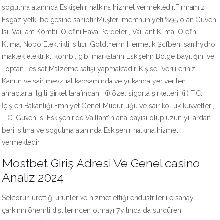
soğutma alanında Eskişehir halkına hizmet vermektedir.Firmamız
Esgaz yetki belgesine sahiptir.Müşteri memnuniyeti %95 olan Güven
Isı, Vaillant Kombi, Olefini Hava Perdeleri, Vaillant Klima, Olefini
Klima, Nobo Elektrikli Isıtıcı, Goldtherm Hermetik Şofben, sanihydro,
maktek elektrikli kombi, gibi markaların Eskişehir Bölge bayiliğini ve
Toptan Tesisat Malzeme satışı yapmaktadır. Kişisel Veri’ileriniz,
Kanun ve sair mevzuat kapsamında ve yukarıda yer verilen
amaçlarla ilgili Şirket tarafından, (i) özel sigorta şirketleri, (ii) T.C.
İçişleri Bakanlığı Emniyet Genel Müdürlüğü ve sair kolluk kuvvetleri,
T.C. Güven Isı Eskişehir’de Vaillant’ın ana bayisi olup uzun yıllardan
beri ısıtma ve soğutma alanında Eskişehir halkına hizmet
vermektedir.
Mostbet Giriş Adresi Ve Genel casino
Analiz 2024
Sektörün ürettiği ürünler ve hizmet ettiği endüstriler ile sanayi
çarkının önemli dişlilerinden olmayı 7.yılında da sürdüren