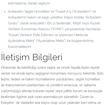
artırmalarına olanak sağlıyor.
Acıbadem Sağlık Hizmetleri ve Ticaret A.Ş.(“Acıbadem”) ve
Acıbadem’in hakim ve bağlı şirketleri (hepsi birlikte “Acıbadem
Grubu” olarak anılacaktır.) (EK-1) tarafından, 6698 sayılı Kişisel
Verilerin Korunması Kanunu (“KVKK”) çerçevesinde hazırlanan
“Kişisel Verilerin Elde Edilmesi ve İşlenmesi Hakkında
Aydınlatma Metni” (“Aydınlatma Metni”) ile bilgilendirilmiş
bulunmaktayım.
İletişim Bilgileri
Fıkrasında da belirtildiği üzere sağlık ve cinsel hayata ilişkin kişisel
veriler ise ancak kamu sağlığının korunması, koruyucu hekimlik, tıbbı
teşhis, tedavi ve bakım hizmetlerinin yürütülmesi, sağlık hizmetleri
ile finansmanının planlanması ve yönetimi amacıyla, sır saklama
yükümlülüğü altında bulunan kişiler veya yetkili kurum ve kuruluşlar
tarafından ilgilinin açık rızası aranmaksızın işlenebilir. Güven Isı
Eskişehir’ de Vaillantın ana bayisi olup uzun yıllardan beri ısıtma ve