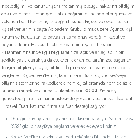
incelediğimi, ve kanunun şahsıma tanımış olduğu haklarımı bildiğimi,
açık rızamı her zaman geri alabileceğimin bilincinde olduğumu ve
yukarıda belirtilen amaçlar doğrultusunda kişisel ve özel nitelikli
kişisel verilerimin başta Acıbadem Grubu olmak üzere üçüncü kişi
kurum ve kuruluşlar ile paylaşılmasına onay verdiğimi kabul ve
beyan ederim. Mezkûr haklarınızdan birini ya da birkaçını
kullanmanız halinde ilgili bilgi tarafınıza, açık ve anlaşılabilir bir
şekilde yazılı olarak ya da elektronik ortamda, tarafınızca sağlanan
iletişim bilgileri yoluyla, bildirilir. İlgili mevzuat uyarınca elde edilen
ve işlenen Kişisel Veri’leriniz, tarafımıza ait fiziki arşivler ve/veya
bilişim sistemlerine nakledilerek, hem dijital ortamda hem de fiziki
ortamda muhafaza altında tutulabilecektir. KOSGEB’in her yıl
güncellediği nitelikli fuarlar listesinde yer alan Uluslararası İstanbul
Hırdavat Fuarı, katılımcı firmalara fuar desteği sağlıyor.
Örneğin, sayfayı ana sayfanızın alt kısmında veya “Yardım” veya
“SSS” gibi bir sayfaya bağlantı vererek ekleyebilirsiniz.
Kişisel Veri’leriniz teknik ve idari imkânlar dâhilinde titizlikle