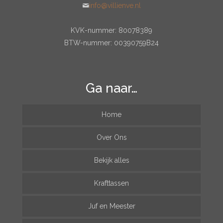
info@villienve.nl
KVK-nummer: 80078389
BTW-nummer: 00390759B24
Ga naar…
Home
Over Ons
Bekijk alles
Krafttassen
Juf en Meester