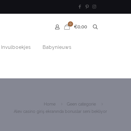
0
€0,00
Invulboekjes
Babynieuws
Home
Geen categorie
Alev casino giriş ekranında bonuslar seni bekliyor