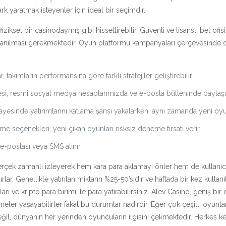
 yaratmak isteyenler için ideal bir seçimdir.
iziksel bir casinodaymış gibi hissettirebilir. Güvenli ve lisanslı bet ofi
 kullanılması gerekmektedir. Oyun platformu kampanyaları çerçevesin
takımların performansına göre farklı stratejiler geliştirebilir.
i, resmi sosyal medya hesaplarımızda ve e-posta bülteninde paylaşıldı
yesinde yatırımlarını katlama şansı yakalarken, aynı zamanda yeni oyun
 seçenekleri, yeni çıkan oyunları risksiz deneme fırsatı verir.
 e-postası veya SMS alınır.
 gerçek zamanlı izleyerek hem kara para aklamayı önler hem de kullanıcı
lar. Genellikle yatırılan miktarın %25-50’sidir ve haftada bir kez kullanı
ları ve kripto para birimi ile para yatırabilirsiniz. Alev Casino, geniş bi
eler yaşayabilirler fakat bu durumlar nadirdir. Eğer çok çeşitli oyunla
il, dünyanın her yerinden oyuncuların ilgisini çekmektedir. Herkes kend