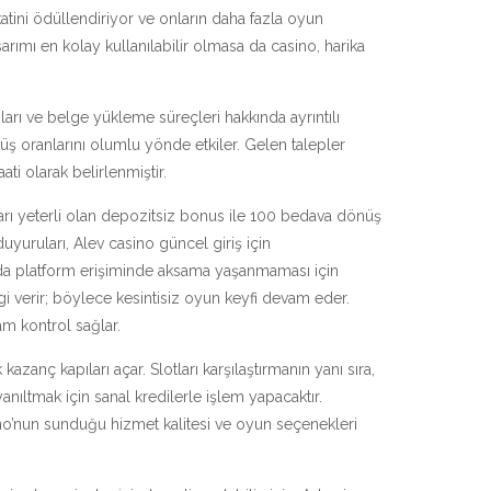
tini ödüllendiriyor ve onların daha fazla oyun
rımı en kolay kullanılabilir olmasa da casino, harika
arı ve belge yükleme süreçleri hakkında ayrıntılı
üş oranlarını olumlu yönde etkiler. Gelen talepler
ti olarak belirlenmiştir.
arı yeterli olan depozitsiz bonus ile 100 bedava dönüş
yuruları, Alev casino güncel giriş için
nda platform erişiminde aksama yaşanmaması için
gi verir; böylece kesintisiz oyun keyfi devam eder.
am kontrol sağlar.
azanç kapıları açar. Slotları karşılaştırmanın yanı sıra,
anıltmak için sanal kredilerle işlem yapacaktır.
no’nun sunduğu hizmet kalitesi ve oyun seçenekleri