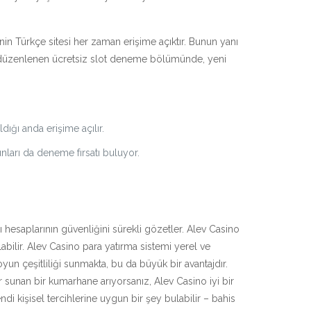
sinin Türkçe sitesi her zaman erişime açıktır. Bunun yanı
de düzenlenen ücretsiz slot deneme bölümünde, yeni
ğı anda erişime açılır.
ları da deneme fırsatı buluyor.
 hesaplarının güvenliğini sürekli gözetler. Alev Casino
labilir. Alev Casino para yatırma sistemi yerel ve
r oyun çeşitliliği sunmakta, bu da büyük bir avantajdır.
r sunan bir kumarhane arıyorsanız, Alev Casino iyi bir
i kişisel tercihlerine uygun bir şey bulabilir – bahis