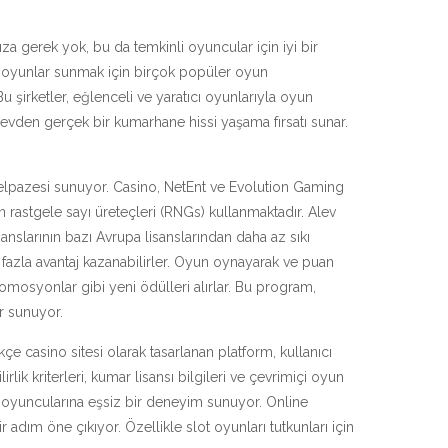
a gerek yok, bu da temkinli oyuncular için iyi bir
ika oyunlar sunmak için birçok popüler oyun
u şirketler, eğlenceli ve yaratıcı oyunlarıyla oyun
evden gerçek bir kumarhane hissi yaşama fırsatı sunar.
yelpazesi sunuyor. Casino, NetEnt ve Evolution Gaming
en rastgele sayı üreteçleri (RNGs) kullanmaktadır. Alev
slarının bazı Avrupa lisanslarından daha az sıkı
fazla avantaj kazanabilirler. Oyun oynayarak ve puan
mosyonlar gibi yeni ödülleri alırlar. Bu program,
r sunuyor.
çe casino sitesi olarak tasarlanan platform, kullanıcı
k kriterleri, kumar lisansı bilgileri ve çevrimiçi oyun
le oyuncularına eşsiz bir deneyim sunuyor. Online
adım öne çıkıyor. Özellikle slot oyunları tutkunları için