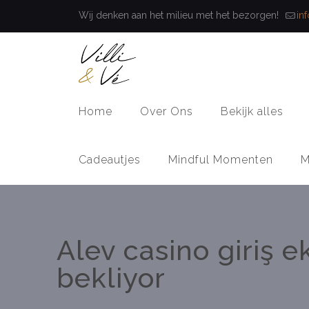
Wij denken aan het milieu met het bezorgen!
in
Home
Over Ons
Bekijk alles
Cadeautjes
Mindful Momenten
M
Alev casino giriş 
bekliyor